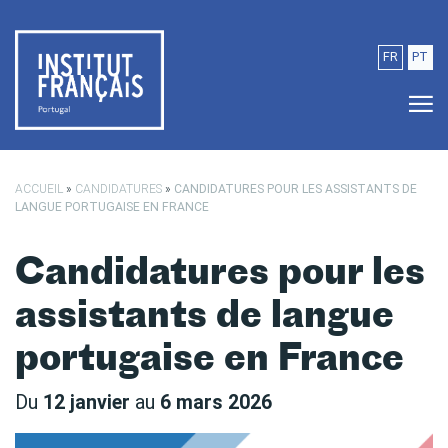
Passer au contenu principal
FR
PT
ACCUEIL
»
CANDIDATURES
»
CANDIDATURES POUR LES ASSISTANTS DE
LANGUE PORTUGAISE EN FRANCE
Candidatures pour les
assistants de langue
portugaise en France
Du
12 janvier
au
6 mars 2026