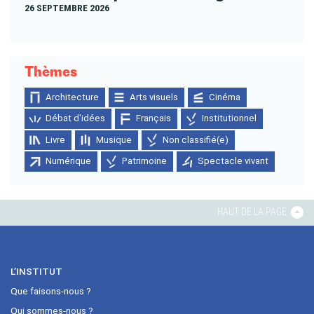
26 SEPTEMBRE 2026
Thèmes
Architecture
Arts visuels
Cinéma
Débat d'idées
Français
Institutionnel
Livre
Musique
Non classifié(e)
Numérique
Patrimoine
Spectacle vivant
HAUT DE LA PAGE
L’INSTITUT
Que faisons-nous ?
Qui sommes-nous ?