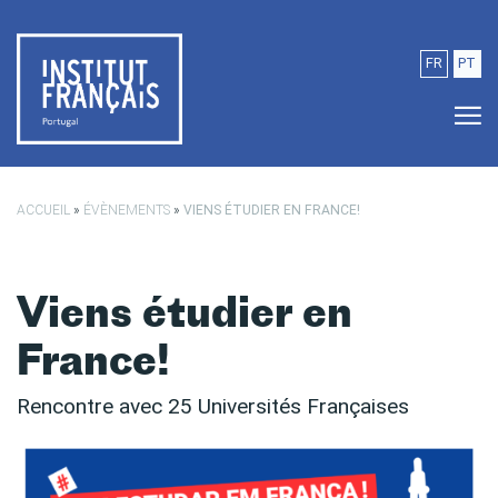
Passer au contenu principal
FR
PT
ACCUEIL
»
ÉVÈNEMENTS
»
VIENS ÉTUDIER EN FRANCE!
Viens étudier en
France!
Rencontre avec 25 Universités Françaises