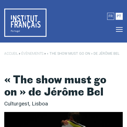
Passer au contenu principal
FR
PT
ACCUEIL
»
ÉVÈNEMENTS
»
« THE SHOW MUST GO ON » DE JÉRÔME BEL
« The show must go
on » de Jérôme Bel
Culturgest, Lisboa