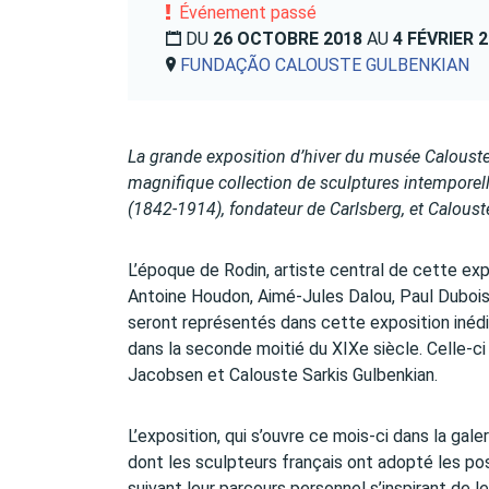
Événement passé
DU
26 OCTOBRE 2018
AU
4 FÉVRIER 
FUNDAÇÃO CALOUSTE GULBENKIAN
La grande exposition d’hiver du musée Calouste 
magnifique collection de sculptures intemporell
(1842-1914), fondateur de Carlsberg, et Calous
L’époque de Rodin, artiste central de cette ex
Antoine Houdon, Aimé-Jules Dalou, Paul Duboi
seront représentés dans cette exposition inédi
dans la seconde moitié du XIXe siècle. Celle-c
Jacobsen et Calouste Sarkis Gulbenkian.
L’exposition, qui s’ouvre ce mois-ci dans la gal
dont les sculpteurs français ont adopté les po
suivant leur parcours personnel s’inspirant de