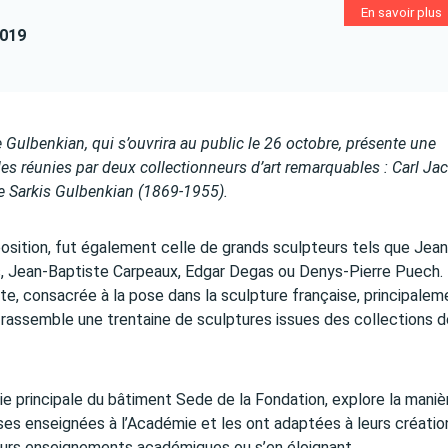
En savoir plus
2019
Gulbenkian, qui s’ouvrira au public le 26 octobre, présente une
es réunies par deux collectionneurs d’art remarquables : Carl J
te Sarkis Gulbenkian (1869-1955).
position, fut également celle de grands sculpteurs tels que Jean
s, Jean-Baptiste Carpeaux, Edgar Degas ou Denys-Pierre Puech.
te, consacrée à la pose dans la sculpture française, principalem
i rassemble une trentaine de sculptures issues des collections d
erie principale du bâtiment Sede de la Fondation, explore la maniè
ses enseignées à l’Académie et les ont adaptées à leurs créatio
 leurs enseignements académiques ou s’en éloignant.