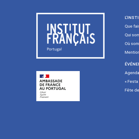
L’INST
Que fai
Qui so
Où som
Mentio
ÉVÉNE
Agenda 
« Festa
Fête de