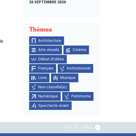
26 SEPTEMBRE 2026
Thèmes
Architecture
de
Arts visuels
Cinéma
Débat d'idées
Français
Institutionnel
Livre
Musique
Non classifié(e)
Numérique
Patrimoine
Spectacle vivant
HAUT DE LA PAGE