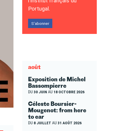
l’Institut français du
Portugal.
S’abonner
août
Exposition de Michel
Bassompierre
DU
30 JUIN
AU
18 OCTOBRE 2026
Céleste Boursier-
Mougenot: from here
to ear
DU
8 JUILLET
AU
31 AOÛT 2026