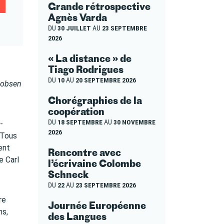
Grande rétrospective
Agnès Varda
DU
30 JUILLET
AU
23 SEPTEMBRE
2026
« La distance » de
Tiago Rodrigues
DU
10
AU
20 SEPTEMBRE 2026
acobsen
Chorégraphies de la
coopération
DU
18 SEPTEMBRE
AU
30 NOVEMBRE
-
2026
 Tous
ent
Rencontre avec
e Carl
l’écrivaine Colombe
Schneck
DU
22
AU
23 SEPTEMBRE 2026
re
Journée Européenne
ns,
des Langues