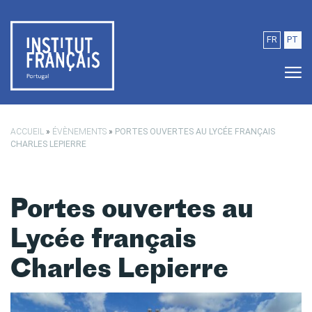
Passer au contenu principal
FR
PT
ACCUEIL
»
ÉVÈNEMENTS
»
PORTES OUVERTES AU LYCÉE FRANÇAIS
CHARLES LEPIERRE
Portes ouvertes au
Lycée français
Charles Lepierre