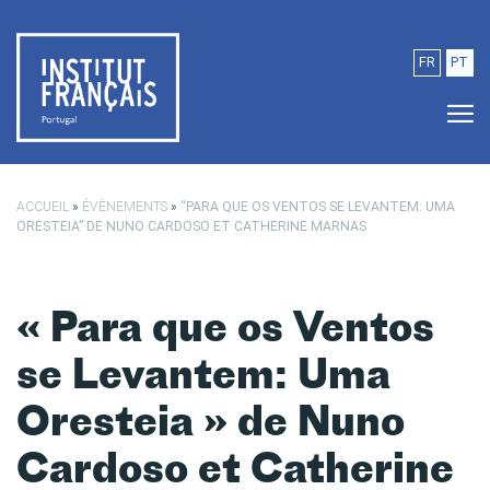
Passer au contenu principal
FR
PT
ACCUEIL
»
ÉVÈNEMENTS
»
“PARA QUE OS VENTOS SE LEVANTEM: UMA
ORESTEIA” DE NUNO CARDOSO ET CATHERINE MARNAS
« Para que os Ventos
se Levantem: Uma
Oresteia » de Nuno
Cardoso et Catherine