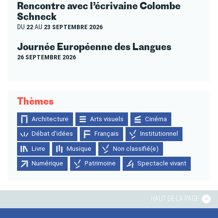
Rencontre avec l’écrivaine Colombe
Schneck
DU
22
AU
23 SEPTEMBRE 2026
Journée Européenne des Langues
26 SEPTEMBRE 2026
Thèmes
Architecture
Arts visuels
Cinéma
Débat d'idées
Français
Institutionnel
Livre
Musique
Non classifié(e)
Numérique
Patrimoine
Spectacle vivant
HAUT DE LA PAGE