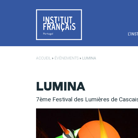
Passer au contenu principal
L’INS
ACCUEIL
»
ÉVÈNEMENTS
»
LUMINA
LUMINA
7ème Festival des Lumières de Cascai