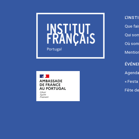
L’INST
Que fai
Qui so
Où som
Mentio
ÉVÉNE
Agenda 
« Festa
Fête de