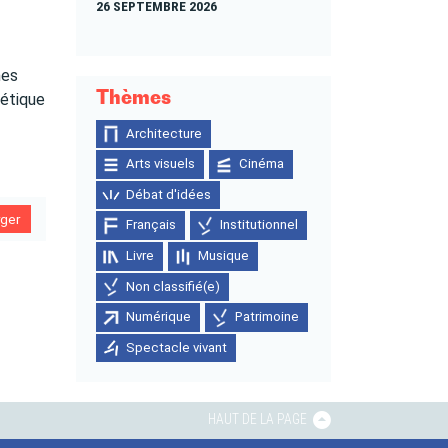
26 SEPTEMBRE 2026
mes
Thèmes
oétique
Architecture
Arts visuels
Cinéma
Débat d'idées
rger
Français
Institutionnel
Livre
Musique
Non classifié(e)
Numérique
Patrimoine
Spectacle vivant
HAUT DE LA PAGE