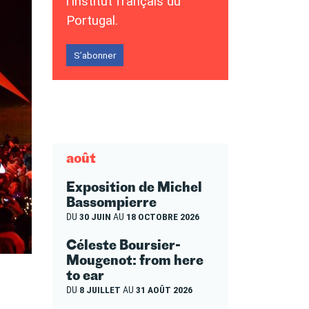
l’Institut français du
Portugal.
S’abonner
août
Exposition de Michel
Bassompierre
DU
30 JUIN
AU
18 OCTOBRE 2026
Céleste Boursier-
Mougenot: from here
to ear
DU
8 JUILLET
AU
31 AOÛT 2026