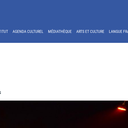
TITUT
AGENDA CULTUREL
MÉDIATHÈQUE
ARTS ET CULTURE
LANGUE FR
s