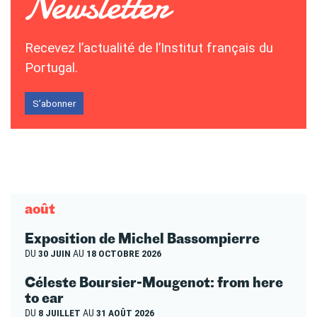
Recevez l’actualité de l’Institut français du
Portugal.
S’abonner
août
Exposition de Michel Bassompierre
DU
30 JUIN
AU
18 OCTOBRE 2026
Céleste Boursier-Mougenot: from here
to ear
DU
8 JUILLET
AU
31 AOÛT 2026