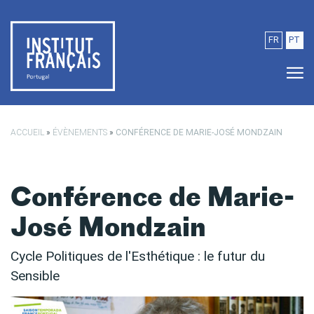
Passer au contenu principal
FR
PT
ACCUEIL
»
ÉVÈNEMENTS
»
CONFÉRENCE DE MARIE-JOSÉ MONDZAIN
Conférence de Marie-
José Mondzain
Cycle Politiques de l'Esthétique : le futur du
Sensible