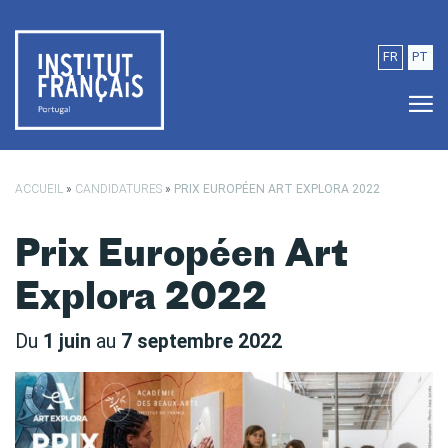
Passer au contenu principal
FR
PT
ACCUEIL
»
CANDIDATURES
»
PRIX EUROPÉEN ART EXPLORA 2022
Prix Européen Art
Explora 2022
Du
1 juin
au
7 septembre 2022