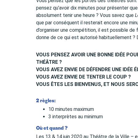
Vous pensez que les portes des théâtres sont 
pensez qu’avoir dix minutes pour présenter que
absolument tenir une heure ? Vous savez que
L
que par conséquent il resterait encore une mi
d’organiser une compétition, il est possible de 
donne de ce qui est autorisé habituellement ? 
VOUS PENSEZ AVOIR UNE BONNE IDÉE POU
THÉÂTRE ?
VOUS AVEZ ENVIE DE DÉFENDRE UNE IDÉE É
VOUS AVEZ ENVIE DE TENTER LE COUP ?
VOUS ÊTES LES BIENVENUS, ET NOUS SERO
2 règles:
10 minutes maximum
3 interprètes au minimum
Où et quand ?
Les 13 & 14 juin 2020 au Théâtre de la Ville – 