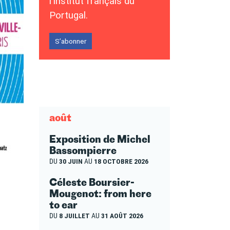
l’Institut français du
Portugal.
S’abonner
août
Exposition de Michel
Bassompierre
DU
30 JUIN
AU
18 OCTOBRE 2026
Céleste Boursier-
Mougenot: from here
to ear
DU
8 JUILLET
AU
31 AOÛT 2026