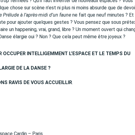
trop fermées ? Qu’il faut inventer de nouveaux espaces ? Vous
lque chose sur scène n’est ni plus ni moins absurde que de devoi
e Prélude à l’après-midi d’un faune
ne fait que neuf minutes ? Et
nute pour ajouter quelques gestes ? Vous pensez que sous préte
faire un happening, vrai, grand, libre ? Un moment ouvert qui chan
Danse élargie oui ? Non ? Que cela peut même être joyeux ?
R OCCUPER INTELLIGEMMENT L’ESPACE ET LE TEMPS DU
LARGIE DE LA DANSE ?
NS RAVIS DE VOUS ACCUEILLIR
.
espace Cardin – Paris