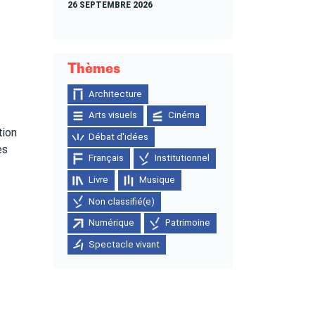
26 SEPTEMBRE 2026
Thèmes
Architecture
Arts visuels
Cinéma
tion
Débat d'idées
es
Français
Institutionnel
Livre
Musique
Non classifié(e)
Numérique
Patrimoine
Spectacle vivant