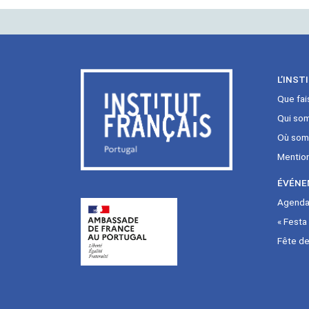
L’INST
Que fai
Qui so
Où som
Mentio
ÉVÉNE
Agenda 
« Festa
Fête de