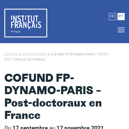
Passer au contenu principal
FR
PT
ACCUEIL
»
CANDIDATURES
»
COFUND FP-DYNAMO-PARIS – POST-
DOCTORAUX EN FRANCE
COFUND FP-
DYNAMO-PARIS –
Post-doctoraux en
France
Du
17 septembre
au
17 novembre 2021