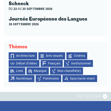
Schneck
DU
22
AU
23 SEPTEMBRE 2026
Journée Européenne des Langues
26 SEPTEMBRE 2026
Thèmes
Architecture
Arts visuels
Cinéma
Débat d'idées
Français
Institutionnel
Livre
Musique
Non classifié(e)
Numérique
Patrimoine
Spectacle vivant
HAUT DE LA PAGE