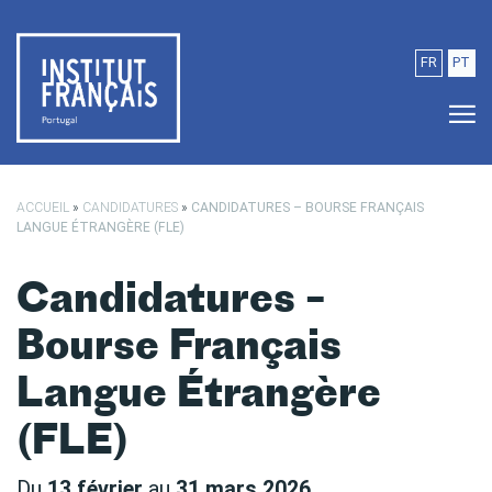
Passer au contenu principal
FR
PT
ACCUEIL
»
CANDIDATURES
»
CANDIDATURES – BOURSE FRANÇAIS
LANGUE ÉTRANGÈRE (FLE)
Candidatures –
Bourse Français
Langue Étrangère
(FLE)
Du
13 février
au
31 mars 2026