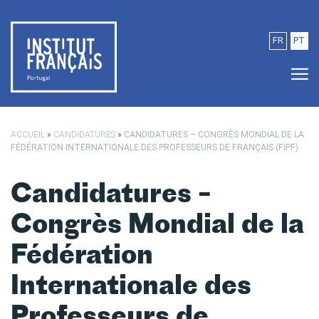
Passer au contenu principal
FR
PT
ACCUEIL
»
CANDIDATURES
»
CANDIDATURES – CONGRÈS MONDIAL DE LA
FÉDÉRATION INTERNATIONALE DES PROFESSEURS DE FRANÇAIS (FIPF)
Candidatures –
Congrès Mondial de la
Fédération
Internationale des
Professeurs de