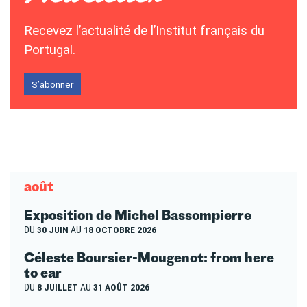
Recevez l’actualité de l’Institut français du
Portugal.
S’abonner
août
Exposition de Michel Bassompierre
DU
30 JUIN
AU
18 OCTOBRE 2026
Céleste Boursier-Mougenot: from here
to ear
DU
8 JUILLET
AU
31 AOÛT 2026