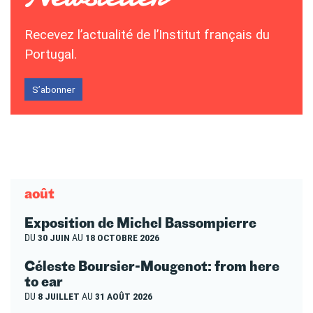
Recevez l’actualité de l’Institut français du
Portugal.
S’abonner
août
Exposition de Michel Bassompierre
DU
30 JUIN
AU
18 OCTOBRE 2026
Céleste Boursier-Mougenot: from here
to ear
DU
8 JUILLET
AU
31 AOÛT 2026