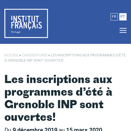
Passer au contenu principal
FR
PT
ACCUEIL
»
CANDIDATURES
»
LES INSCRIPTIONS AUX PROGRAMMES D’ÉTÉ
À GRENOBLE INP SONT OUVERTES!
Les inscriptions aux
programmes d’été à
Grenoble INP sont
ouvertes!
Du
9 décembre 2019
au
15 mars 2020