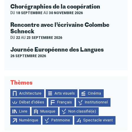
Chorégraphies de la coopération
DU
18 SEPTEMBRE
AU
30 NOVEMBRE 2026
Rencontre avec l’écrivaine Colombe
Schneck
DU
22
AU
23 SEPTEMBRE 2026
Journée Européenne des Langues
26 SEPTEMBRE 2026
Thèmes
Architecture
Arts visuels
Cinéma
Débat d'idées
Français
Institutionnel
Livre
Musique
Non classifié(e)
Numérique
Patrimoine
Spectacle vivant