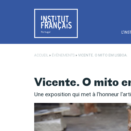
Passer au contenu principal
L’INS
ACCUEIL
»
ÉVÈNEMENTS
»
VICENTE. O MITO EM LISBOA.
Vicente. O mito e
Une exposition qui met à l’honneur l'art