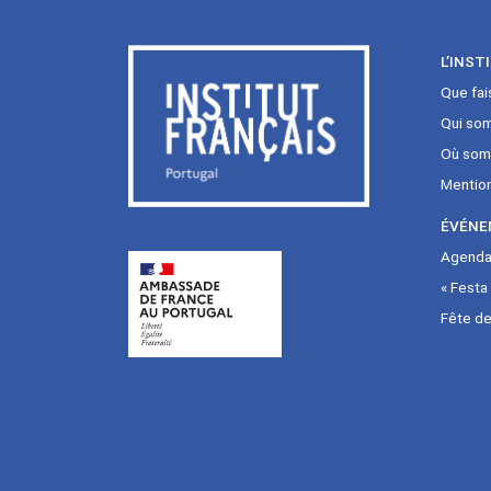
L’INST
Que fai
Qui so
Où som
Mentio
ÉVÉNE
Agenda 
« Festa
Fête de