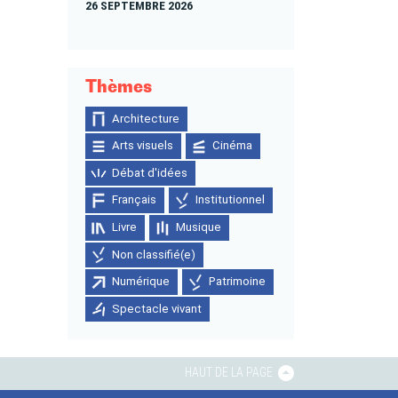
26 SEPTEMBRE 2026
Thèmes
Architecture
Arts visuels
Cinéma
Débat d'idées
Français
Institutionnel
Livre
Musique
Non classifié(e)
Numérique
Patrimoine
Spectacle vivant
HAUT DE LA PAGE