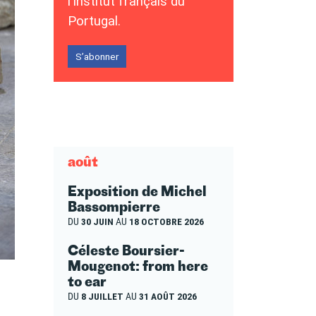
l’Institut français du
Portugal.
S’abonner
août
Exposition de Michel
Bassompierre
DU
30 JUIN
AU
18 OCTOBRE 2026
Céleste Boursier-
Mougenot: from here
to ear
DU
8 JUILLET
AU
31 AOÛT 2026