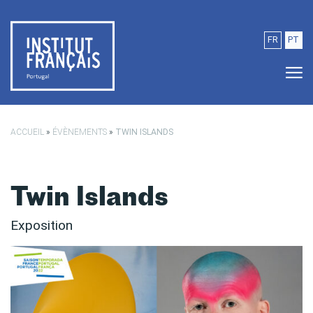
Passer au contenu principal
FR
PT
ACCUEIL
»
ÉVÈNEMENTS
»
TWIN ISLANDS
Twin Islands
Exposition