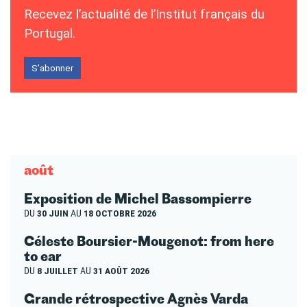
Recevez l’actualité de l’Institut français du
Portugal.
S’abonner
août
Exposition de Michel Bassompierre
DU
30 JUIN
AU
18 OCTOBRE 2026
Céleste Boursier-Mougenot: from here
to ear
DU
8 JUILLET
AU
31 AOÛT 2026
Grande rétrospective Agnès Varda