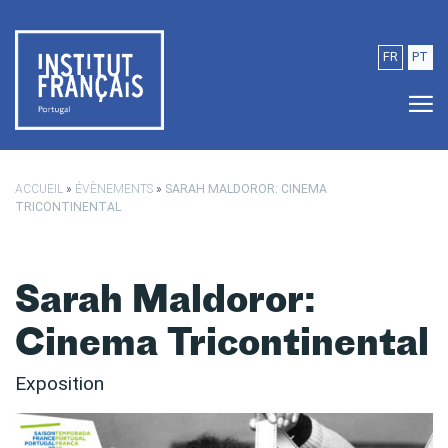
Passer au contenu principal
FR
PT
ACCUEIL
»
ÉVÈNEMENTS
»
SARAH MALDOROR: CINEMA
TRICONTINENTAL
Sarah Maldoror:
Cinema Tricontinental
Exposition