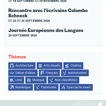
DU
18 SEPTEMBRE
AU
30 NOVEMBRE 2026
Rencontre avec l’écrivaine Colombe
Schneck
DU
22
AU
23 SEPTEMBRE 2026
Journée Européenne des Langues
26 SEPTEMBRE 2026
Thèmes
Architecture
Arts visuels
Cinéma
Débat d'idées
Français
Institutionnel
Livre
Musique
Non classifié(e)
Numérique
Patrimoine
Spectacle vivant
HAUT DE LA PAGE