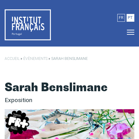
Passer au contenu principal
FR
PT
ACCUEIL
»
ÉVÈNEMENTS
»
SARAH BENSLIMANE
Sarah Benslimane
Exposition