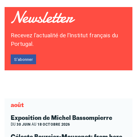
Recevez l’actualité de l’Institut français du
Portugal.
S’abonner
août
Exposition de Michel Bassompierre
DU
30 JUIN
AU
18 OCTOBRE 2026
Céleste Boursier-Mougenot: from here