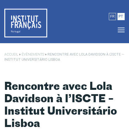
Passer au contenu principal
FR
PT
ACCUEIL
»
ÉVÈNEMENTS
»
RENCONTRE AVEC LOLA DAVIDSON À L’ISCTE –
INSTITUT UNIVERSITÁRIO LISBOA
Rencontre avec Lola
Davidson à l’ISCTE –
Institut Universitário
Lisboa