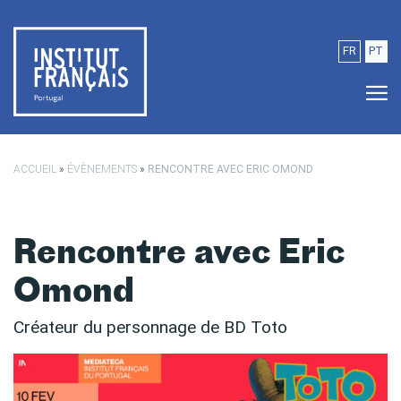
Passer au contenu principal
FR
PT
ACCUEIL
»
ÉVÈNEMENTS
»
RENCONTRE AVEC ERIC OMOND
Rencontre avec Eric
Omond
Créateur du personnage de BD Toto