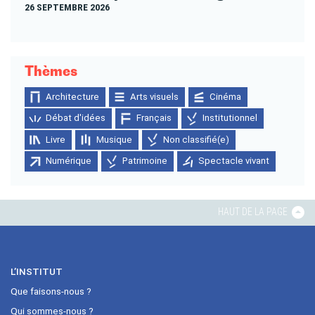
26 SEPTEMBRE 2026
Thèmes
Architecture
Arts visuels
Cinéma
Débat d'idées
Français
Institutionnel
Livre
Musique
Non classifié(e)
Numérique
Patrimoine
Spectacle vivant
HAUT DE LA PAGE
L’INSTITUT
Que faisons-nous ?
Qui sommes-nous ?