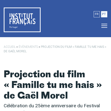
Passer au contenu principal
FR
PT
ACCUEIL
»
ÉVÈNEMENTS
»
PROJECTION DU FILM « FAMILLE TU ME HAIS »
DE GAËL MOREL
Projection du film
« Famille tu me hais »
de Gaël Morel
Célébration du 25ème anniversaire du Festival