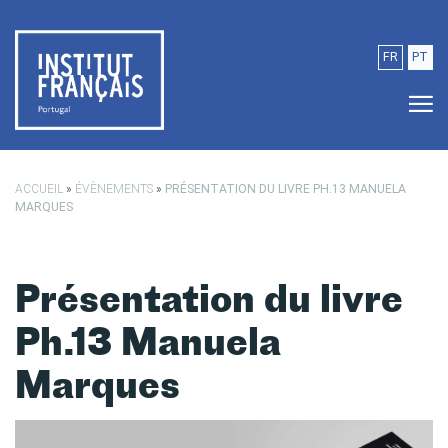
Passer au contenu principal
FR
PT
ACCUEIL
»
ÉVÈNEMENTS
»
PRÉSENTATION DU LIVRE PH.13 MANUELA
MARQUES
Présentation du livre
Ph.13 Manuela
Marques