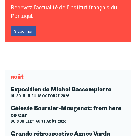
Recevez l’actualité de l’Institut français du
Portugal.
S’abonner
août
Exposition de Michel Bassompierre
DU
30 JUIN
AU
18 OCTOBRE 2026
Céleste Boursier-Mougenot: from here
to ear
DU
8 JUILLET
AU
31 AOÛT 2026
Grande rétrospective Agnès Varda