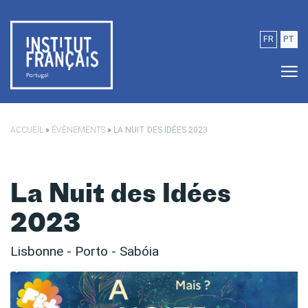
Passer au contenu principal
FR
PT
ACCUEIL
»
ÉVÈNEMENTS
»
LA NUIT DES IDÉES 2023
La Nuit des Idées
2023
Lisbonne - Porto - Sabóia