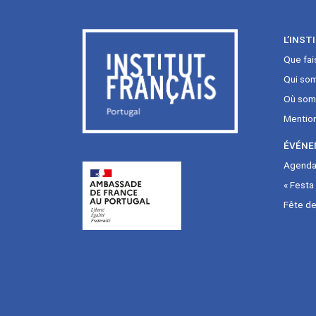
L’INST
Que fai
Qui so
Où som
Mentio
ÉVÉNE
Agenda 
« Festa
Fête de