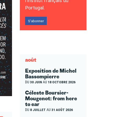
l’Institut français du
Portugal.
S’abonner
août
Exposition de Michel
Bassompierre
DU
30 JUIN
AU
18 OCTOBRE 2026
Céleste Boursier-
Mougenot: from here
to ear
DU
8 JUILLET
AU
31 AOÛT 2026