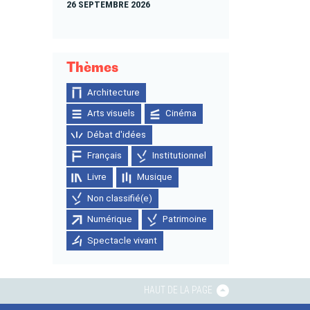
26 SEPTEMBRE 2026
Thèmes
Architecture
Arts visuels
Cinéma
Débat d'idées
Français
Institutionnel
Livre
Musique
Non classifié(e)
Numérique
Patrimoine
Spectacle vivant
HAUT DE LA PAGE