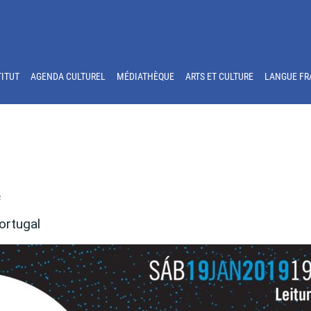
TITUT
AGENDA CULTUREL
MÉDIATHÈQUE
ARTS ET CULTURE
LANGUE FR
e
ortugal