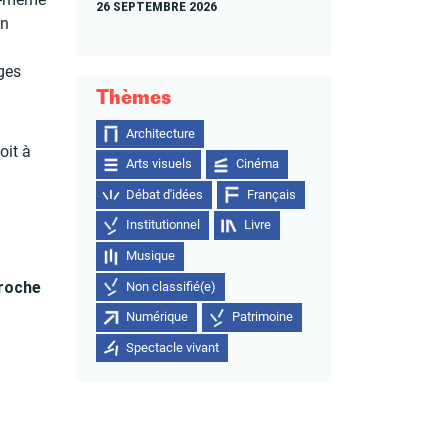
26 SEPTEMBRE 2026
un
ges
Thèmes
Architecture
oit à
Arts visuels
Cinéma
Débat d'idées
Français
Institutionnel
Livre
Musique
proche
Non classifié(e)
Numérique
Patrimoine
Spectacle vivant