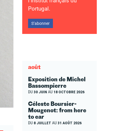
l’Institut français du
Portugal.
S’abonner
août
Exposition de Michel
Bassompierre
DU
30 JUIN
AU
18 OCTOBRE 2026
Céleste Boursier-
Mougenot: from here
to ear
DU
8 JUILLET
AU
31 AOÛT 2026