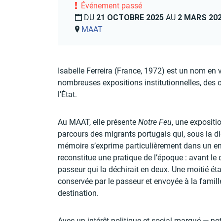
Événement passé
DU
21 OCTOBRE 2025
AU
2 MARS 20
MAAT
Isabelle Ferreira (France, 1972) est un nom en v
nombreuses expositions institutionnelles, des 
l’État.
Au MAAT, elle présente
Notre Feu
, une expositi
parcours des migrants portugais qui, sous la di
mémoire s’exprime particulièrement dans un e
reconstitue une pratique de l’époque : avant l
passeur qui la déchirait en deux. Une moitié éta
conservée par le passeur et envoyée à la famille
destination.
Avec un intérêt politique et social marqué — 