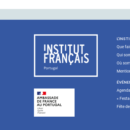
L’INST
Que fa
Qui so
Où som
Mentio
ÉVÉNE
Agenda 
« Festa
Fête de