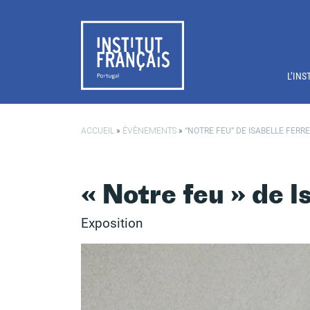
Passer au contenu principal
L’INS
ACCUEIL
»
ÉVÈNEMENTS
»
“NOTRE FEU” DE ISABELLE FERRE
« Notre feu » de I
Exposition