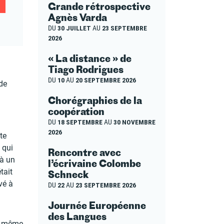
Grande rétrospective
Agnès Varda
DU
30 JUILLET
AU
23 SEPTEMBRE
2026
« La distance » de
Tiago Rodrigues
DU
10
AU
20 SEPTEMBRE 2026
de
Chorégraphies de la
coopération
DU
18 SEPTEMBRE
AU
30 NOVEMBRE
2026
te
, qui
Rencontre avec
 à un
l’écrivaine Colombe
tait
Schneck
vé à
DU
22
AU
23 SEPTEMBRE 2026
Journée Européenne
des Langues
le-même