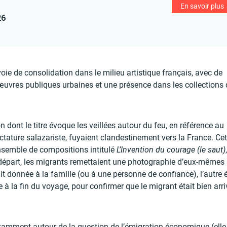
En savoir plus
26
oie de consolidation dans le milieu artistique français, avec de
œuvres publiques urbaines et une présence dans les collections 
on dont le titre évoque les veillées autour du feu, en référence au
ctature salazariste, fuyaient clandestinement vers la France. Cet
nsemble de compositions intitulé
L’Invention du courage (le saut)
e départ, les migrants remettaient une photographie d’eux-mêmes
it donnée à la famille (ou à une personne de confiance), l’autre é
 à la fin du voyage, pour confirmer que le migrant était bien arri
notamment autour de la question de l’émigration économique (el