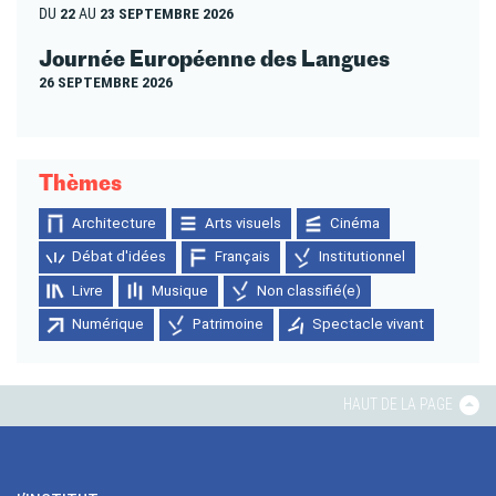
DU
22
AU
23 SEPTEMBRE 2026
Journée Européenne des Langues
26 SEPTEMBRE 2026
Thèmes
Architecture
Arts visuels
Cinéma
Débat d'idées
Français
Institutionnel
Livre
Musique
Non classifié(e)
Numérique
Patrimoine
Spectacle vivant
HAUT DE LA PAGE