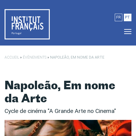
Passer au contenu principal
FR
PT
ACCUEIL
»
ÉVÈNEMENTS
»
NAPOLEÃO, EM NOME DA ARTE
Napoleão, Em nome
da Arte
Cycle de cinéma "A Grande Arte no Cinema"