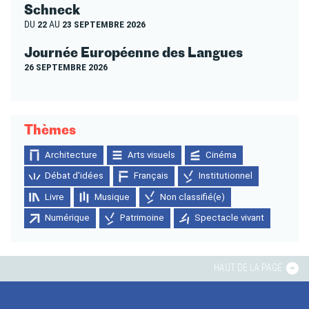
Schneck
DU
22
AU
23 SEPTEMBRE 2026
Journée Européenne des Langues
26 SEPTEMBRE 2026
Thèmes
Architecture
Arts visuels
Cinéma
Débat d'idées
Français
Institutionnel
Livre
Musique
Non classifié(e)
Numérique
Patrimoine
Spectacle vivant
HAUT DE LA PAGE