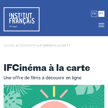
Passer au contenu principal
FR
PT
ACCUEIL
»
ÉVÈNEMENTS
»
IFCINÉMA À LA CARTE
IFCinéma à la carte
Une offre de films à découvrir en ligne