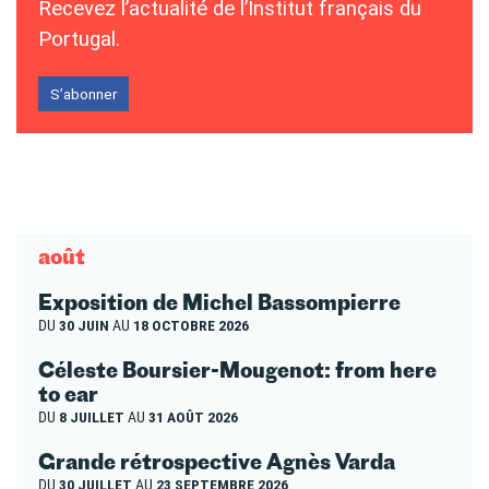
Recevez l’actualité de l’Institut français du
Portugal.
S’abonner
août
Exposition de Michel Bassompierre
DU
30 JUIN
AU
18 OCTOBRE 2026
Céleste Boursier-Mougenot: from here
to ear
DU
8 JUILLET
AU
31 AOÛT 2026
Grande rétrospective Agnès Varda
DU
30 JUILLET
AU
23 SEPTEMBRE 2026