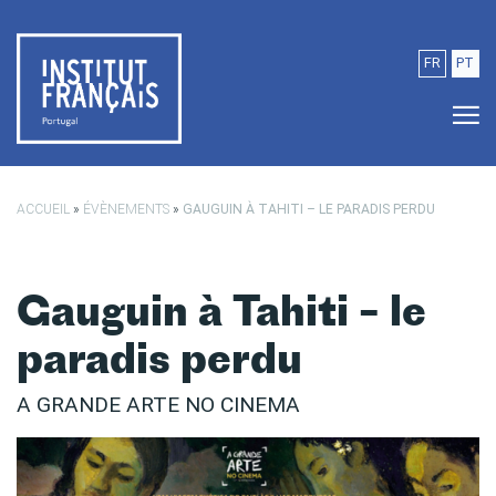
Passer au contenu principal
FR
PT
ACCUEIL
»
ÉVÈNEMENTS
»
GAUGUIN À TAHITI – LE PARADIS PERDU
Gauguin à Tahiti – le
paradis perdu
A GRANDE ARTE NO CINEMA