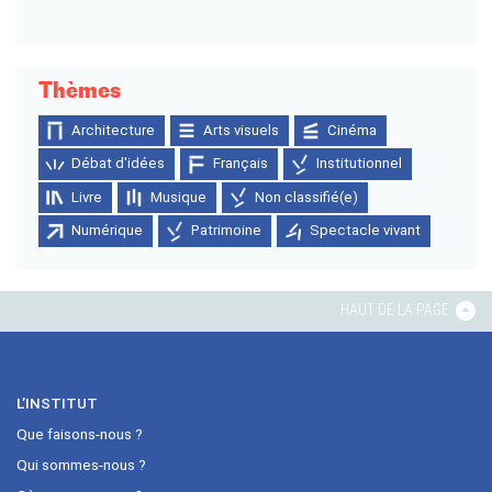
Thèmes
Architecture
Arts visuels
Cinéma
Débat d'idées
Français
Institutionnel
Livre
Musique
Non classifié(e)
Numérique
Patrimoine
Spectacle vivant
HAUT DE LA PAGE
L’INSTITUT
Que faisons-nous ?
Qui sommes-nous ?