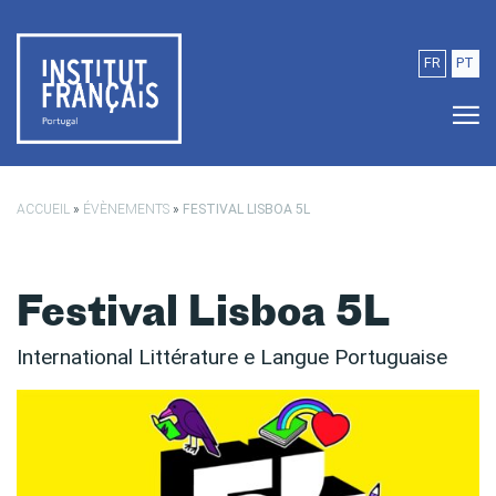
Passer au contenu principal
FR
PT
ACCUEIL
»
ÉVÈNEMENTS
»
FESTIVAL LISBOA 5L
Festival Lisboa 5L
International Littérature e Langue Portuguaise