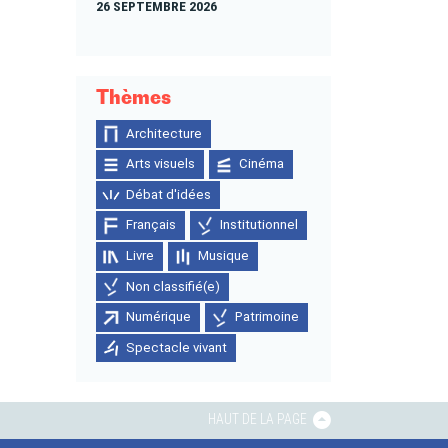
26 SEPTEMBRE 2026
Thèmes
Architecture
Arts visuels
Cinéma
Débat d'idées
Français
Institutionnel
Livre
Musique
Non classifié(e)
Numérique
Patrimoine
Spectacle vivant
HAUT DE LA PAGE