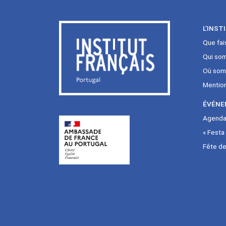
L’INST
Que fai
Qui so
Où som
Mentio
ÉVÉNE
Agenda 
« Festa
Fête de