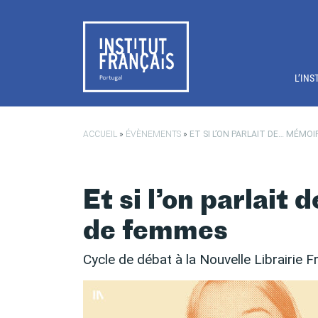
Passer au contenu principal
L’INS
ACCUEIL
»
ÉVÈNEMENTS
»
ET SI L’ON PARLAIT DE… MÉMO
Et si l’on parlait
de femmes
Cycle de débat à la Nouvelle Librairie F