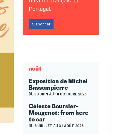
l’Institut français du
Portugal.
S’abonner
août
Exposition de Michel
Bassompierre
DU
30 JUIN
AU
18 OCTOBRE 2026
Céleste Boursier-
Mougenot: from here
to ear
DU
8 JUILLET
AU
31 AOÛT 2026