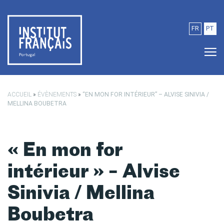
Passer au contenu principal
FR
PT
ACCUEIL
»
ÉVÈNEMENTS
»
“EN MON FOR INTÉRIEUR” – ALVISE SINIVIA /
MELLINA BOUBETRA
« En mon for
intérieur » – Alvise
Sinivia / Mellina
Boubetra