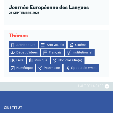
Journée Européenne des Langues
26 SEPTEMBRE 2026
Thèmes
Architecture
Arts visuels
Cinéma
Débat d'idées
Français
Institutionnel
Livre
Musique
Non classifié(e)
Numérique
Patrimoine
Spectacle vivant
HAUT DE LA PAGE
L’INSTITUT