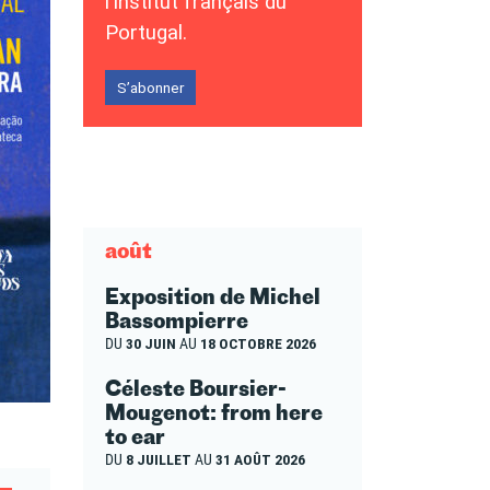
l’Institut français du
Portugal.
S’abonner
août
Exposition de Michel
Bassompierre
DU
30 JUIN
AU
18 OCTOBRE 2026
Céleste Boursier-
Mougenot: from here
to ear
DU
8 JUILLET
AU
31 AOÛT 2026