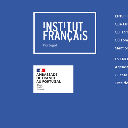
L’INST
Que fai
Qui so
Où som
Mentio
ÉVÉNE
Agenda 
« Festa
Fête de