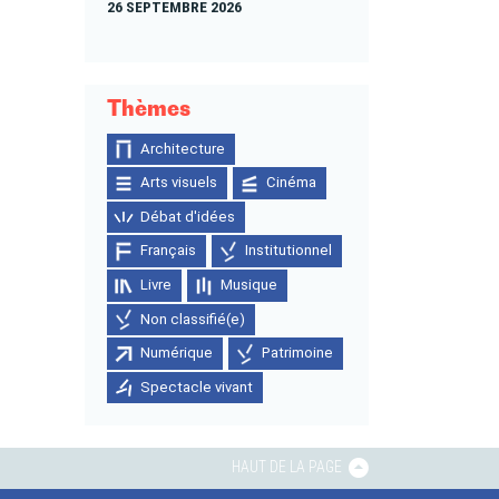
26 SEPTEMBRE 2026
Thèmes
Architecture
Arts visuels
Cinéma
Débat d'idées
Français
Institutionnel
Livre
Musique
Non classifié(e)
Numérique
Patrimoine
Spectacle vivant
HAUT DE LA PAGE