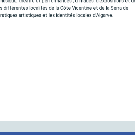
usique, théâtre et performances ; d’images, d’expositions et d
 les différentes localités de la Côte Vicentine et de la Serra de
atiques artistiques et les identités locales d’Algarve.