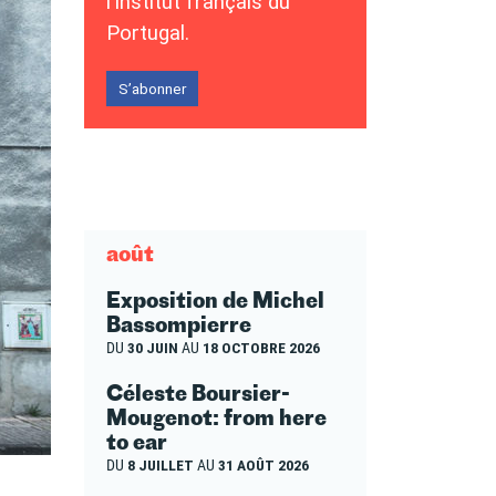
l’Institut français du
Portugal.
S’abonner
août
Exposition de Michel
Bassompierre
DU
30 JUIN
AU
18 OCTOBRE 2026
Céleste Boursier-
Mougenot: from here
to ear
DU
8 JUILLET
AU
31 AOÛT 2026