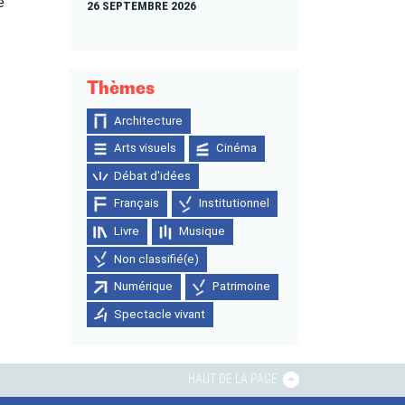
e
26 SEPTEMBRE 2026
Thèmes
Architecture
Arts visuels
Cinéma
Débat d'idées
Français
Institutionnel
Livre
Musique
Non classifié(e)
Numérique
Patrimoine
Spectacle vivant
HAUT DE LA PAGE