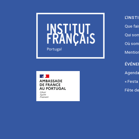
L’INST
Que fai
Qui so
Où som
Mentio
ÉVÉNE
Agenda 
« Festa
Fête de