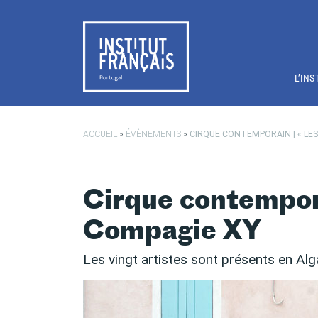
Passer au contenu principal
L’INS
ACCUEIL
»
ÉVÈNEMENTS
»
CIRQUE CONTEMPORAIN | « LES
Cirque contempora
Compagie XY
Les vingt artistes sont présents en Alg