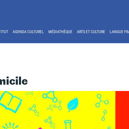
TITUT
AGENDA CULTUREL
MÉDIATHÈQUE
ARTS ET CULTURE
LANGUE FR
micile