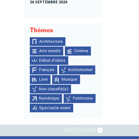
26 SEPTEMBRE 2026
Thèmes
Architecture
Arts visuels
Cinéma
Débat d'idées
Français
Institutionnel
Livre
Musique
Non classifié(e)
Numérique
Patrimoine
Spectacle vivant
HAUT DE LA PAGE