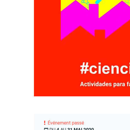
Événement passé
DU
4
AU
31 MAI 2020