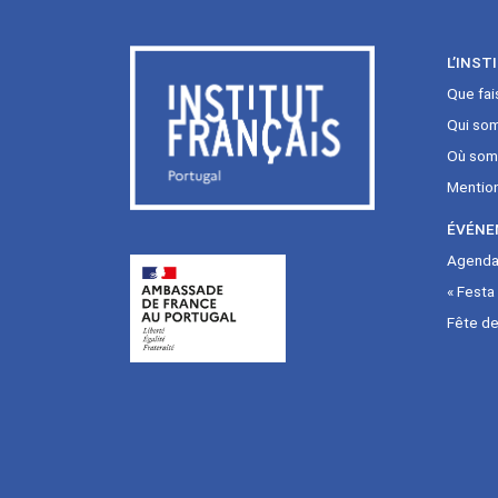
L’INST
Que fai
Qui so
Où som
Mentio
ÉVÉNE
Agenda 
« Festa
Fête de