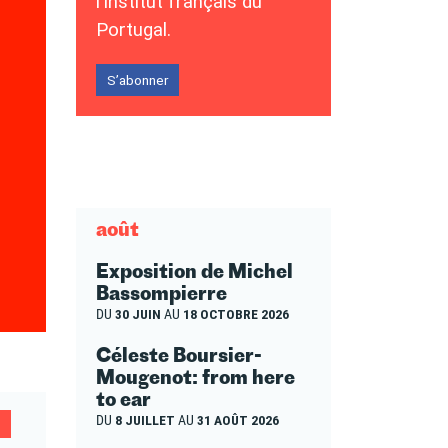
l’Institut français du
Portugal.
S’abonner
août
Exposition de Michel
Bassompierre
DU
30 JUIN
AU
18 OCTOBRE 2026
Céleste Boursier-
Mougenot: from here
to ear
DU
8 JUILLET
AU
31 AOÛT 2026