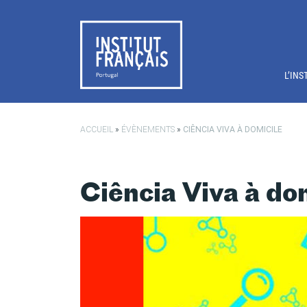
Passer au contenu principal
L’INS
ACCUEIL
»
ÉVÈNEMENTS
»
CIÊNCIA VIVA À DOMICILE
Ciência Viva à do