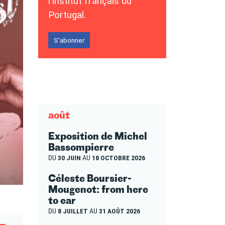
l’Institut français du
Portugal.
S’abonner
août
Exposition de Michel
Bassompierre
DU
30 JUIN
AU
18 OCTOBRE 2026
Céleste Boursier-
Mougenot: from here
to ear
DU
8 JUILLET
AU
31 AOÛT 2026