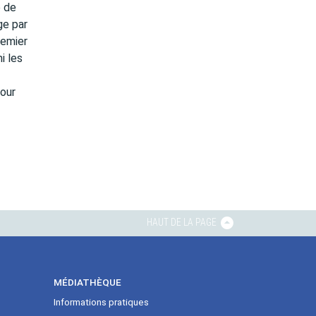
e de
ge par
remier
i les
our
HAUT DE LA PAGE
MÉDIATHÈQUE
Informations pratiques