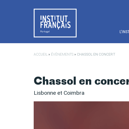
Passer au contenu principal
L’INS
ACCUEIL
»
ÉVÈNEMENTS
»
CHASSOL EN CONCERT
Chassol en conce
Lisbonne et Coimbra