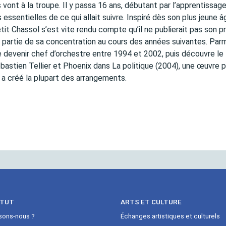
s vont à la troupe. Il y passa 16 ans, débutant par l’apprentissag
ssentielles de ce qui allait suivre. Inspiré dès son plus jeune â
petit Chassol s’est vite rendu compte qu’il ne publierait pas son p
 partie de sa concentration au cours des années suivantes. Parm
de devenir chef d’orchestre entre 1994 et 2002, puis découvre le
tien Tellier et Phoenix dans La politique (2004), une œuvre p
 a créé la plupart des arrangements.
ITUT
ARTS ET CULTURE
sons-nous ?
Échanges artistiques et culturels