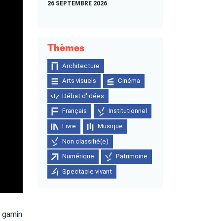
26 SEPTEMBRE 2026
Thèmes
Architecture
Arts visuels
Cinéma
Débat d'idées
Français
Institutionnel
Livre
Musique
Non classifié(e)
Numérique
Patrimoine
Spectacle vivant
e gamin