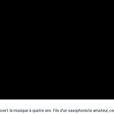
ert la musique à quatre ans. Fils d’un saxophoniste amateur, c