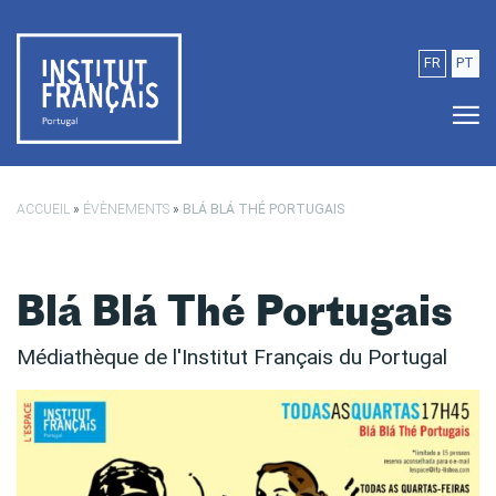
Passer au contenu principal
FR
PT
ACCUEIL
»
ÉVÈNEMENTS
»
BLÁ BLÁ THÉ PORTUGAIS
Blá Blá Thé Portugais
Médiathèque de l'Institut Français du Portugal