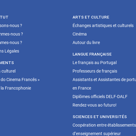
ITUT
ARTS ET CULTURE
isons-nous ?
Échanges artistiques et culturels
mmes-nous ?
Cinéma
mes-nous ?
Autour du livre
ns Légales
LANGUE FRANÇAISE
MENTS
Le français au Portugal
culturel
Professeurs de français
 do Cinema Francês »
Assistants et Assistantes de port
 la Francophonie
en France
Diplômes officiels DELF-DALF
Rendez-vous ao futuro!
SCIENCES ET UNIVERSITÉS
Coopération entre établissements
d’enseignement supérieur