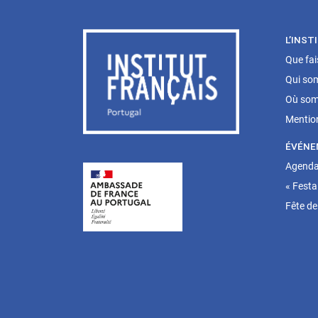
L’INST
Que fa
Qui so
Où som
Mentio
ÉVÉNE
Agenda 
« Festa
Fête de