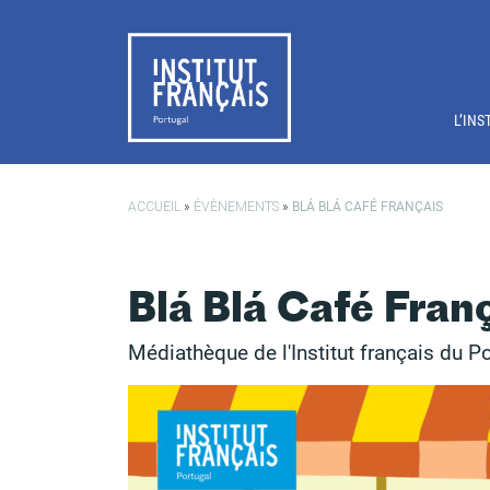
Passer au contenu principal
L’INS
ACCUEIL
»
ÉVÈNEMENTS
»
BLÁ BLÁ CAFÉ FRANÇAIS
Blá Blá Café Fran
Médiathèque de l'Institut français du P