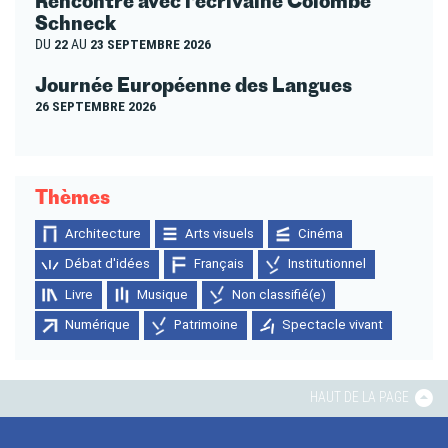
Rencontre avec l’écrivaine Colombe
Schneck
DU
22
AU
23 SEPTEMBRE 2026
Journée Européenne des Langues
26 SEPTEMBRE 2026
Thèmes
Architecture
Arts visuels
Cinéma
Débat d'idées
Français
Institutionnel
Livre
Musique
Non classifié(e)
Numérique
Patrimoine
Spectacle vivant
HAUT DE LA PAGE