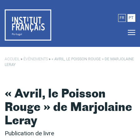
Passer au contenu principal
FR
PT
ACCUEIL
»
ÉVÈNEMENTS
»
« AVRIL, LE POISSON ROUGE » DE MARJOLAINE
LERAY
« Avril, le Poisson
Rouge » de Marjolaine
Leray
Publication de livre