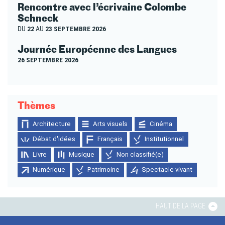
Rencontre avec l’écrivaine Colombe
Schneck
DU
22
AU
23 SEPTEMBRE 2026
Journée Européenne des Langues
26 SEPTEMBRE 2026
Thèmes
Architecture
Arts visuels
Cinéma
Débat d'idées
Français
Institutionnel
Livre
Musique
Non classifié(e)
Numérique
Patrimoine
Spectacle vivant
HAUT DE LA PAGE