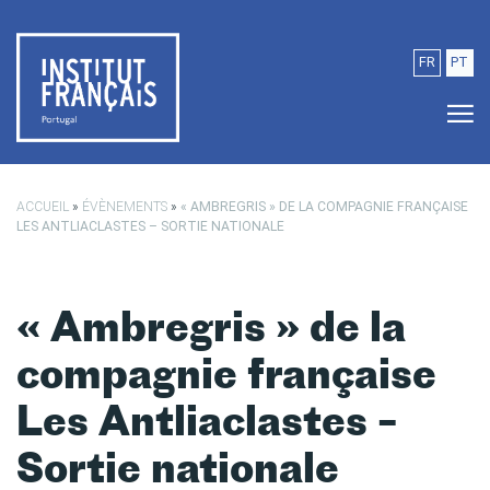
Passer au contenu principal
FR
PT
ACCUEIL
»
ÉVÈNEMENTS
»
« AMBREGRIS » DE LA COMPAGNIE FRANÇAISE
LES ANTLIACLASTES – SORTIE NATIONALE
« Ambregris » de la
compagnie française
Les Antliaclastes –
Sortie nationale