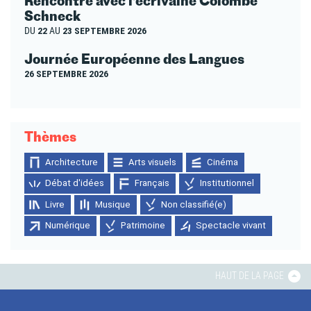
Rencontre avec l’écrivaine Colombe
Schneck
DU
22
AU
23 SEPTEMBRE 2026
Journée Européenne des Langues
26 SEPTEMBRE 2026
Thèmes
Architecture
Arts visuels
Cinéma
Débat d'idées
Français
Institutionnel
Livre
Musique
Non classifié(e)
Numérique
Patrimoine
Spectacle vivant
HAUT DE LA PAGE