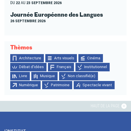
DU
22
AU
23 SEPTEMBRE 2026
Journée Européenne des Langues
26 SEPTEMBRE 2026
Thèmes
Architecture
Arts visuels
Cinéma
Débat d'idées
Français
Institutionnel
Livre
Musique
Non classifié(e)
Numérique
Patrimoine
Spectacle vivant
HAUT DE LA PAGE
L’INSTITUT