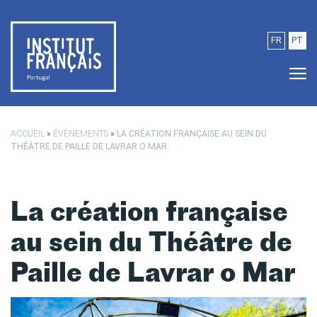
Passer au contenu principal
FR
PT
ACCUEIL
»
ÉVÈNEMENTS
»
LA CRÉATION FRANÇAISE AU SEIN DU
THÉÂTRE DE PAILLE DE LAVRAR O MAR
La création française
au sein du Théâtre de
Paille de Lavrar o Mar