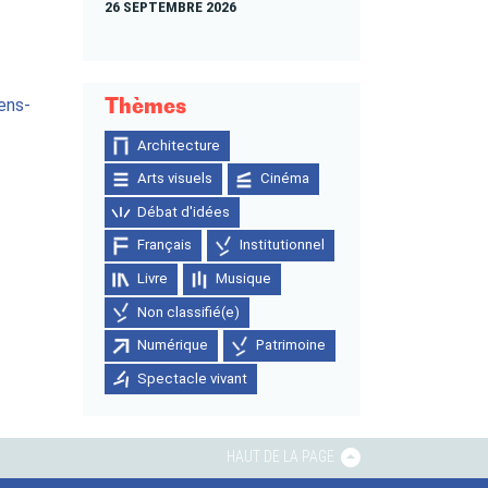
26 SEPTEMBRE 2026
Thèmes
ens-
Architecture
Arts visuels
Cinéma
Débat d'idées
Français
Institutionnel
Livre
Musique
Non classifié(e)
Numérique
Patrimoine
Spectacle vivant
HAUT DE LA PAGE