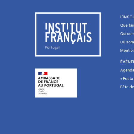
L’INST
Que fai
Qui so
Où som
Mentio
ÉVÉNE
Agenda 
« Festa
Fête de