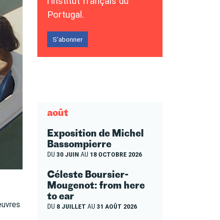
l’Institut français du
Portugal.
S’abonner
août
Exposition de Michel
Bassompierre
DU
30 JUIN
AU
18 OCTOBRE 2026
Céleste Boursier-
Mougenot: from here
to ear
œuvres
DU
8 JUILLET
AU
31 AOÛT 2026