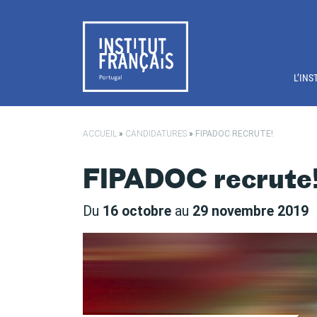
Passer au contenu principal
L’INS
ACCUEIL
»
CANDIDATURES
»
FIPADOC RECRUTE!
FIPADOC recrute
Du
16 octobre
au
29 novembre 2019