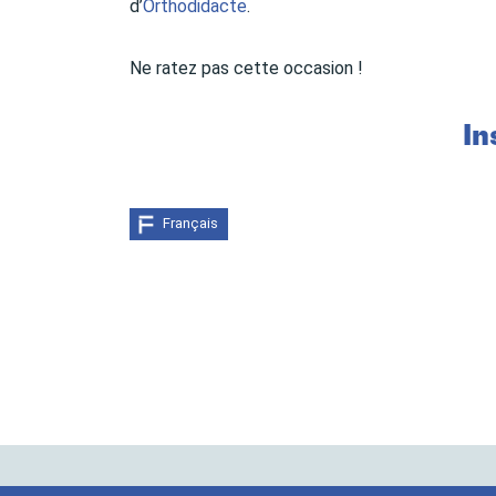
d’
Orthodidacte
.
Ne ratez pas cette occasion !
In
Français