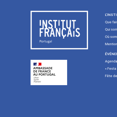
L’INST
Que fai
Qui so
Où som
Mentio
ÉVÉNE
Agenda 
« Festa
Fête de