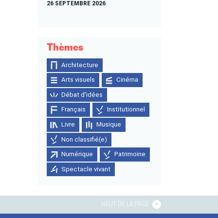
26 SEPTEMBRE 2026
Thèmes
Architecture
Arts visuels
Cinéma
Débat d'idées
Français
Institutionnel
Livre
Musique
Non classifié(e)
Numérique
Patrimoine
Spectacle vivant
HAUT DE LA PAGE