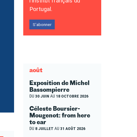
l’Institut français du
Portugal.
S’abonner
août
Exposition de Michel
Bassompierre
DU
30 JUIN
AU
18 OCTOBRE 2026
Céleste Boursier-
Mougenot: from here
to ear
DU
8 JUILLET
AU
31 AOÛT 2026