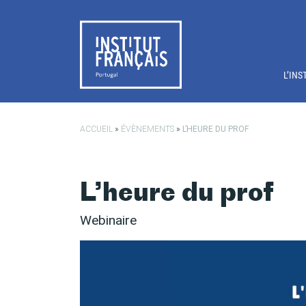
Passer au contenu principal
L’INS
ACCUEIL
»
ÉVÈNEMENTS
»
L’HEURE DU PROF
L’heure du prof
Webinaire