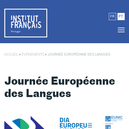
Passer au contenu principal
FR
PT
ACCUEIL
»
ÉVÈNEMENTS
»
JOURNÉE EUROPÉENNE DES LANGUES
Journée Européenne
des Langues